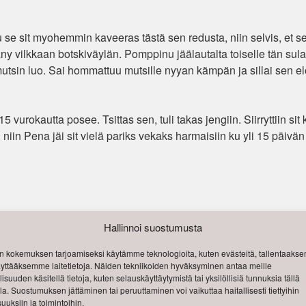
ku se sit myohemmin kaveeras tästä sen redusta, niin selvis, et se
ny vilkkaan botskiväylän. Pomppinu jäälautalta toiselle tän sula
mutsin luo. Sai hommattuu mutsille nyyan kämpän ja sillai sen e
rokautta posee. Tsittas sen, tuli takas jengiin. Siirryttiin sit 
, niin Pena jäi sit vielä pariks vekaks harmaisiin ku yli 15 päivä
inkki
kirjanmerkkeihisi.
Hallinnoi suostumusta
Tapsan
 kokemuksen tarjoamiseksi käytämme teknologioita, kuten evästeitä, tallentaak
käyttääksemme laitetietoja. Näiden tekniikoiden hyväksyminen antaa meille
isuuden käsitellä tietoja, kuten selauskäyttäytymistä tai yksilöllisiä tunnuksia tällä
lla. Suostumuksen jättäminen tai peruuttaminen voi vaikuttaa haitallisesti tiettyihin
uuksiin ja toimintoihin.