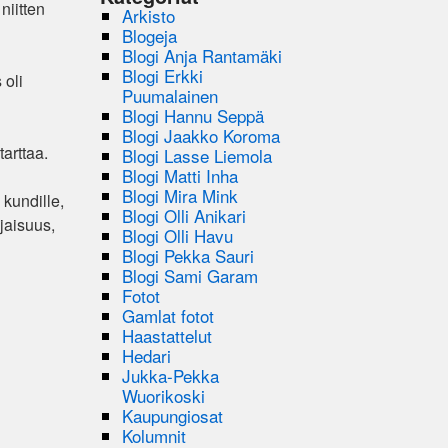
niitten
Arkisto
Blogeja
Blogi Anja Rantamäki
Blogi Erkki
 oli
Puumalainen
Blogi Hannu Seppä
Blogi Jaakko Koroma
tarttaa.
Blogi Lasse Liemola
Blogi Matti Inha
Blogi Mira Mink
 kundille,
Blogi Olli Anikari
ljaisuus,
Blogi Olli Havu
Blogi Pekka Sauri
Blogi Sami Garam
Fotot
Gamlat fotot
Haastattelut
Hedari
Jukka-Pekka
Wuorikoski
Kaupungiosat
Kolumnit