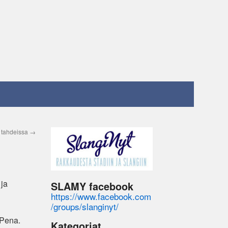
 tahdeissa
→
 ja
SLAMY facebook
https://www.facebook.com
/groups/slanginyt/
 Pena.
Kategoriat