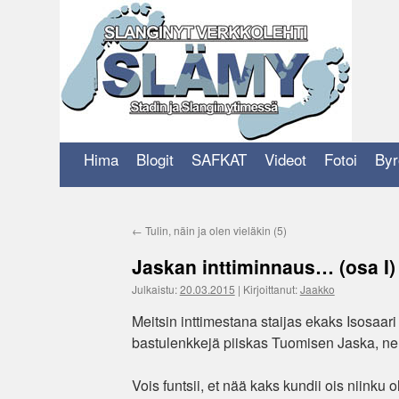
Siirry
sisältöön
Hima
Blogit
SAFKAT
Videot
Fotoi
Byr
←
Tulin, näin ja olen vieläkin (5)
Jaskan inttiminnaus… (osa I)
Julkaistu:
20.03.2015
|
Kirjoittanut:
Jaakko
Meitsin inttimestana staijas ekaks Isosaari
bastulenkkejä piiskas Tuomisen Jaska, nel
Vois funtsii, et nää kaks kundii ois niinku