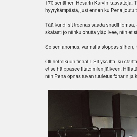
170 senttinen Hesarin Kurvin kasvatteja. T
hyyrykämpästä, just ennen ku Pena joutu 
Tää kundi sit treenas saada snadii lomaa, 
skäfästi jo niinku ohutta yläpilvee, niin et 
Se sen anomus, varmalla stoppas siihen, ku ei
Oli helmikuun finaalii. Sit yks ilta, ku sta
et se häippäsee iltatoimien jälkeen. Hiffatt
niin Pena öpnas tuvan tuuletus fönarin ja kle