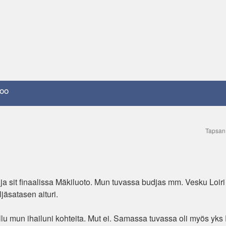
oo
Tapsan
 ja sit finaalissa Mäkiluoto. Mun tuvassa budjas mm. Vesku Loiri
jäsatasen aituri.
 ollu mun ihailuni kohteita. Mut ei. Samassa tuvassa oli myös yks