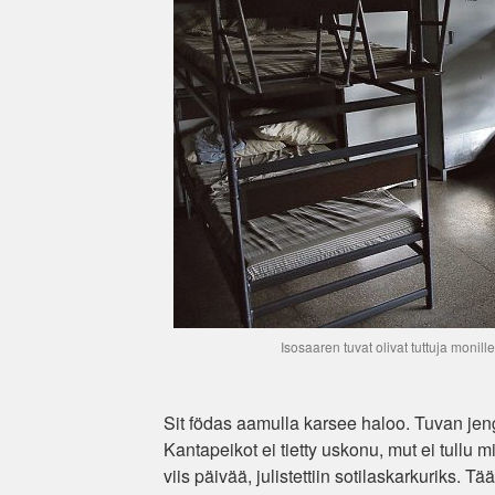
Isosaaren tuvat olivat tuttuja monille 
Sit födas aamulla karsee haloo. Tuvan jeng
Kantapeikot ei tietty uskonu, mut ei tullu m
viis päivää, julistettiin sotilaskarkuriks. T