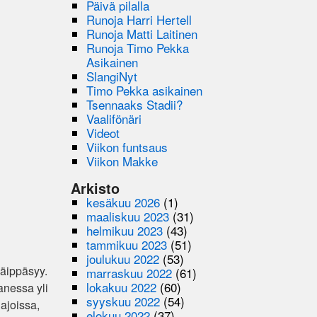
Päivä pilalla
Runoja Harri Hertell
Runoja Matti Laitinen
Runoja Timo Pekka
Asikainen
SlangiNyt
Timo Pekka asikainen
Tsennaaks Stadii?
Vaalifönäri
Videot
Viikon funtsaus
Viikon Makke
Arkisto
kesäkuu 2026
(1)
maaliskuu 2023
(31)
helmikuu 2023
(43)
tammikuu 2023
(51)
joulukuu 2022
(53)
häippäsyy.
marraskuu 2022
(61)
lokakuu 2022
(60)
anessa yli
syyskuu 2022
(54)
 ajoissa,
elokuu 2022
(37)