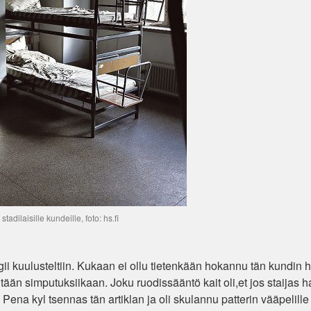
stadilaisille kundeille, foto: hs.fi
ii kuulusteltiin. Kukaan ei ollu tietenkään hokannu tän kundin 
itään simputuksiikaan. Joku ruodissääntö kait oli,et jos staijas h
ää Pena kyl tsennas tän artiklan ja oli skulannu patterin vääpelille