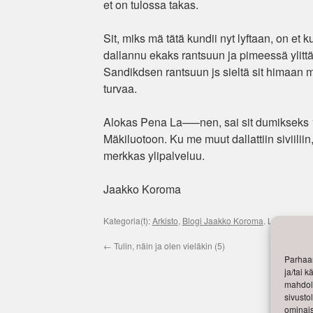
et on tulossa takas.
Sit, miks mä tätä kundii nyt lyftaan, on et 
dallannu ekaks rantsuun ja pimeessä ylittä
Sandikdsen rantsuun js sieltä sit himaan 
turvaa.
Alokas Pena La—–nen, sai sit dumikseks 15 vu
Mäkiluotoon. Ku me muut dallattiin siviiliin
merkkas ylipalveluu.
Jaakko Koroma
Kategoria(t):
Arkisto
,
Blogi Jaakko Koroma
. Lisää
kestol
←
Tulin, näin ja olen vieläkin (5)
Parhaan
ja/tai 
mahdoll
sivusto
ominais