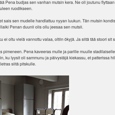
ää Pena budjas sen vanhan mutsin kera. Ne oli joutunu flyttaan 
tuleen ruodikseen.
et sais sen mudelle handlattuu nyyan luukun. Tän mutsin kondis
sillaiki Penan duunii olis ollu jeesaa sen mutsii.
 oltu vielä vannottu valaa, oltiin ökyjä. Ja siitä tää stoori sit s
rttas pimeneen. Pena kaveeras mulle ja parille muulle stadilaiselle
iin, ku lyysit oli sammunu ja päivystäjä kiekassu, et patterissa hi
tras siitä pitskulle.