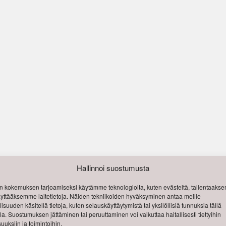
Hallinnoi suostumusta
 kokemuksen tarjoamiseksi käytämme teknologioita, kuten evästeitä, tallentaak
käyttääksemme laitetietoja. Näiden tekniikoiden hyväksyminen antaa meille
isuuden käsitellä tietoja, kuten selauskäyttäytymistä tai yksilöllisiä tunnuksia tällä
lla. Suostumuksen jättäminen tai peruuttaminen voi vaikuttaa haitallisesti tiettyihin
uuksiin ja toimintoihin.