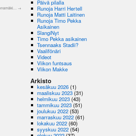
Päivä pilalla
Runoja Harri Hertell
menamäki…
→
Runoja Matti Laitinen
Runoja Timo Pekka
Asikainen
SlangiNyt
Timo Pekka asikainen
Tsennaaks Stadii?
Vaalifönäri
Videot
Viikon funtsaus
Viikon Makke
Arkisto
kesäkuu 2026
(1)
maaliskuu 2023
(31)
helmikuu 2023
(43)
tammikuu 2023
(51)
joulukuu 2022
(53)
marraskuu 2022
(61)
lokakuu 2022
(60)
syyskuu 2022
(54)
elokuu 2022
(37)