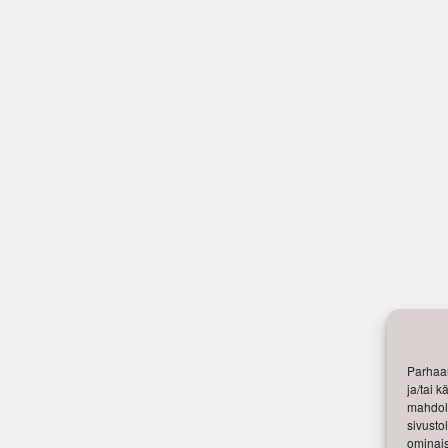
Parhaan
ja/tai 
mahdoll
sivusto
ominais