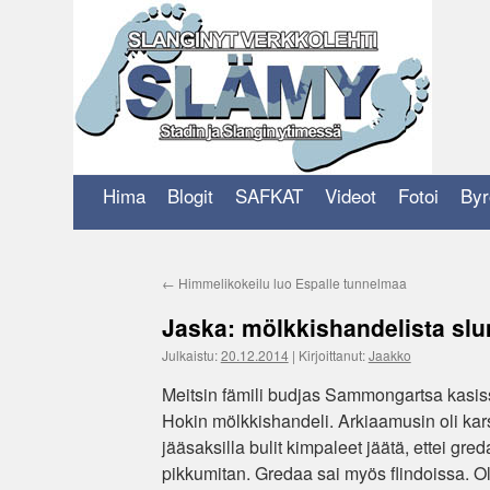
Siirry
sisältöön
Hima
Blogit
SAFKAT
Videot
Fotoi
Byr
←
Himmelikokeilu luo Espalle tunnelmaa
Jaska: mölkkishandelista slu
Julkaistu:
20.12.2014
|
Kirjoittanut:
Jaakko
Meitsin fämili budjas Sammongartsa kasis
Hokin mölkkishandeli. Arkiaamusin oli kars
jääsaksilla bulit kimpaleet jäätä, ettei gre
pikkumitan. Gredaa sai myös flindoissa. Oli 