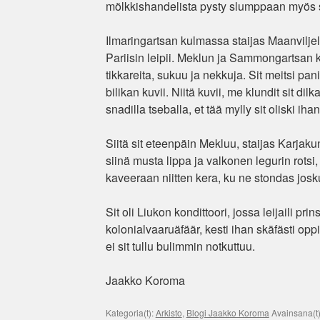
mölkkishandelista pysty slumppaan myös sn
Ilmaringartsan kulmassa staijas Maanviljeli
Pariisin leipii. Meklun ja Sammongartsan k
tikkareita, sukuu ja nekkuja. Sit meitsi p
bilikan kuvii. Niitä kuvii, me klundit sit dil
snadilla tseballa, et tää mylly sit oliski ihan
Siitä sit eteenpäin Mekluu, staijas Karjakun
siinä musta lippa ja valkonen legurin rotsi
kaveeraan niitten kera, ku ne stondas jos
Sit oli Liukon kondittoori, jossa leijaili p
kolonialvaaruäfäär, kesti ihan skäfästi op
ei sit tullu bulimmin notkuttuu.
Jaakko Koroma
Kategoria(t):
Arkisto
,
Blogi Jaakko Koroma
Avainsana(t