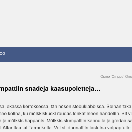
oo
Osmo ’Omppu’ O
mpattiin snadeja kaasupoletteja…
sa, ekassa kerroksessa, tän hösen stebuklabbissa. Seinän taka
ee kolina, ku mölkkiskuski roudas tonkat ineen handeliin. Sit vi
da ja mölkkis happanis. Mölkkis slumpattiin kannulla ja gredaa sa
Atlanttaa tai Tarmoketta. Voi sit duunattiin lastuina voipaprulle.