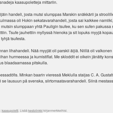
adeja kaasupoletteja mittariin.
jäin handeli, josta mutsi slumppas Marskin snäkkärii ja stroolill
ulmassa oli Hokin sekatavarahandeli, josta sai kaikkee namiiki,
ani mutsin slumppaan yhtä Pauligin tsufee, ku sen sufen pakussa s
kattiin. Tsufe jauhettiin myllyssä hienoks ja sit lopuks myyjä kopau
 tyhjä tsufesta.
nan lihahandeli. Nää myyjät oli parskii äijiä. Niillä oli valkonen
, ihan hurmeessa ja kumistiflat. Me skloddit ei oikein jänätty k
kus blaadaamassa pitskulla.
rinsessadöfis. Minkan baarin vieressä Meklulla staijas C. A. Gusta
pii se lausuun på svenska, siirtomaatavarahandeli. Siinä mestas
):
kaasupoletti
. Lisää
kestolinkki
kirjanmerkkeihisi.