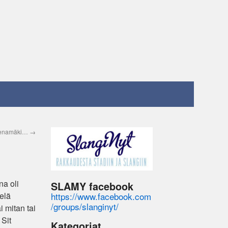
menamäki…
→
na oli
SLAMY facebook
https://www.facebook.com
elä
/groups/slanginyt/
i mitan tai
 Sit
Kategoriat