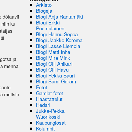
Arkisto
Blogeja
Blogi Anja Rantamäki
e döfaavii
Blogi Erkki
 niin ku
Puumalainen
taijas
Blogi Hannu Seppä
tti
Blogi Jaakko Koroma
Blogi Lasse Liemola
Blogi Matti Inha
Blogi Mira Mink
 gotsa ja
Blogi Olli Anikari
onsa mennä
Blogi Olli Havu
Blogi Pekka Sauri
Blogi Sami Garam
Fotot
fsonin
Gamlat fotot
sa meitsin
Haastattelut
Hedari
Jukka-Pekka
Wuorikoski
Kaupungiosat
Kolumnit