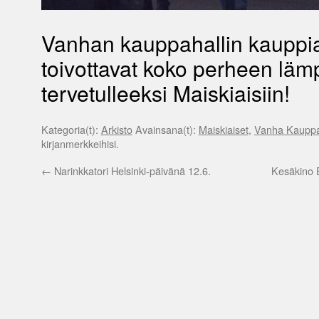
Vanhan kauppahallin kauppi
toivottavat koko perheen läm
tervetulleeksi Maiskiaisiin!
Kategoria(t):
Arkisto
Avainsana(t):
Maiskiaiset
,
Vanha Kauppa
kirjanmerkkeihisi.
←
Narinkkatori Helsinki-päivänä 12.6.
Kesäkino E