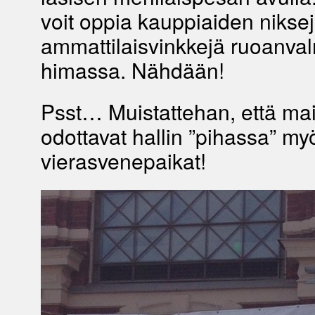
voit oppia kauppiaiden niksej
ammattilaisvinkkejä ruoanva
himassa. Nähdään!
Psst… Muistattehan, että ma
odottavat hallin ”pihassa” my
vierasvenepaikat!