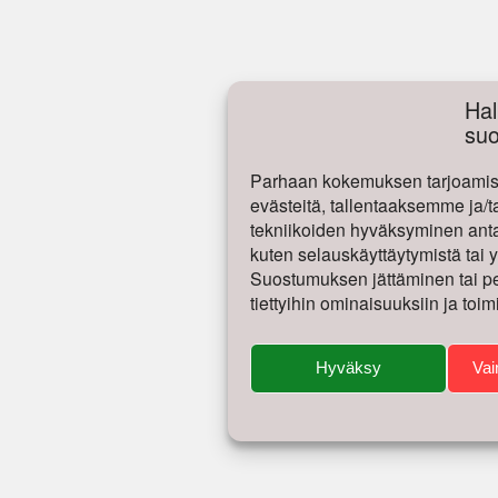
Hal
su
Parhaan kokemuksen tarjoamise
evästeitä, tallentaaksemme ja/t
tekniikoiden hyväksyminen antaa
kuten selauskäyttäytymistä tai yk
Suostumuksen jättäminen tai per
tiettyihin ominaisuuksiin ja toim
Hyväksy
Vai