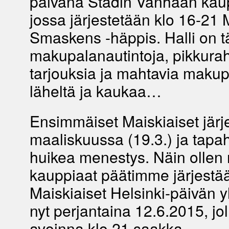
päivänä Stadin Vanhaan kaup
jossa järjestetään klo 16-21 
Smaskens -häppis. Halli on 
makupalanautintoja, pikkura
tarjouksia ja mahtavia makup
läheltä ja kaukaa…
Ensimmäiset Maiskiaiset järje
maaliskuussa (19.3.) ja tapa
huikea menestys. Näin ollen
kauppiaat päätimme järjestä
Maiskiaiset Helsinki-päivän 
nyt perjantaina 12.6.2015, joll
avoinna klo 21 saakka.