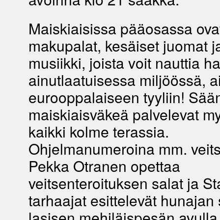
Maiskiaisissa pääosassa ovat
makupalat, kesäiset juomat j
musiikki, joista voit nauttia ha
ainutlaatuisessa miljöössä, a
eurooppalaiseen tyyliin! Sää
maiskiaisväkeä palvelevat my
kaikki kolme terassia.
Ohjelmanumeroina mm. veits
Pekka Otranen opettaa
veitsenteroituksen salat ja St
tarhaajat esittelevät hunajan
lasisen mehiläispesän avulla