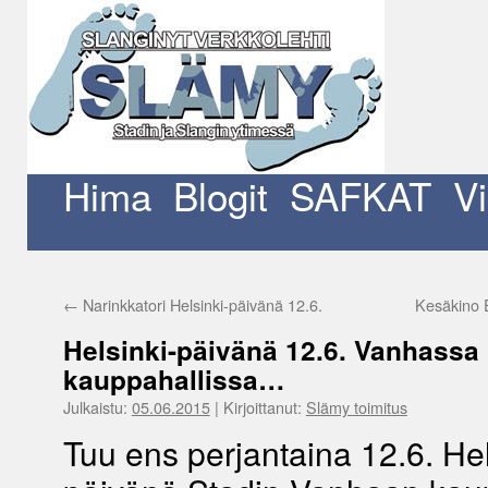
Siirry
sisältöön
Hima
Blogit
SAFKAT
V
←
Narinkkatori Helsinki-päivänä 12.6.
Kesäkino E
Helsinki-päivänä 12.6. Vanhassa
kauppahallissa…
Julkaistu:
05.06.2015
|
Kirjoittanut:
Slämy toimitus
Tuu ens perjantaina 12.6. Hel