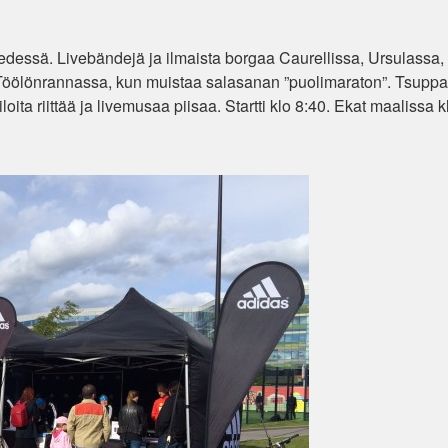
 edessä. Livebändejä ja ilmaista borgaa Caurellissa, Ursulassa,
öölönrannassa, kun muistaa salasanan ”puolimaraton”. Tsuppa
a riittää ja livemusaa piisaa. Startti klo 8:40. Ekat maalissa k