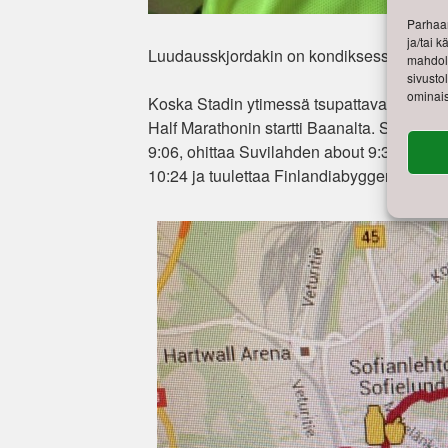
Parhaan
ja/tai 
Luudausskjordakin on kondiksessa. Kantsii
mahdoll
sivusto
ominais
Koska Stadin ytimessä tsupattavaan juoksuu
Half Marathonin startti Baanalta. Skjordan
9:06, ohittaa Suvilahden about 9:32, huoho
10:24 ja tuulettaa Finlandiabyggen maalis