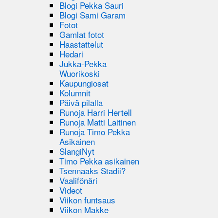
Blogi Pekka Sauri
Blogi Sami Garam
Fotot
Gamlat fotot
Haastattelut
Hedari
Jukka-Pekka
Wuorikoski
Kaupungiosat
Kolumnit
Päivä pilalla
Runoja Harri Hertell
Runoja Matti Laitinen
Runoja Timo Pekka
Asikainen
SlangiNyt
Timo Pekka asikainen
Tsennaaks Stadii?
Vaalifönäri
Videot
Viikon funtsaus
Viikon Makke