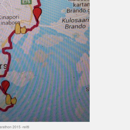
arathon 2015 -reitti