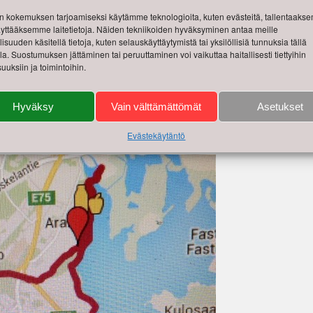
 kokemuksen tarjoamiseksi käytämme teknologioita, kuten evästeitä, tallentaak
käyttääksemme laitetietoja. Näiden tekniikoiden hyväksyminen antaa meille
 tulla reitille tsiigaamaan ja kannustamaan.
isuuden käsitellä tietoja, kuten selauskäyttäytymistä tai yksilöllisiä tunnuksia tällä
lla. Suostumuksen jättäminen tai peruuttaminen voi vaikuttaa haitallisesti tiettyihin
uuksiin ja toimintoihin.
n osallistuu reilut 2000 luudaajaa, stikkaan vinkin: Klo 8:40 H
 kantaja tsuppaa 5 km:n tolpan ohi Olympiaterminaalin huudeilla
ttaa Vanhankaupungin maisemissa klo 10:n korvilla, Auroran sil
Hyväksy
Vain välttämättömät
Asetukset
sa n. 10:30. Tämän skjordatsuppaajan jengi on SlangiNyt.
Evästekäytäntö