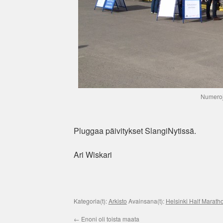
Numeroj
Pluggaa päivitykset SlangiNytissä.
Ari Wiskari
Kategoria(t):
Arkisto
Avainsana(t):
Helsinki Half Marath
←
Enoni oli toista maata