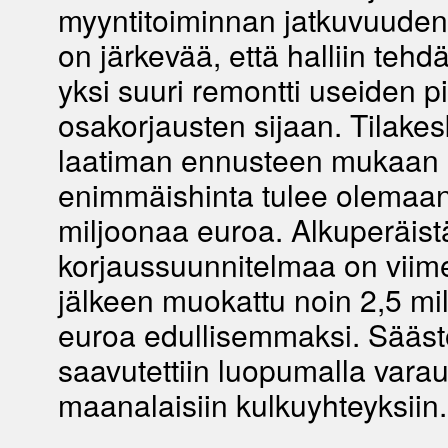
myyntitoiminnan jatkuvuuden
on järkevää, että halliin tehd
yksi suuri remontti useiden 
osakorjausten sijaan. Tilake
laatiman ennusteen mukaan
enimmäishinta tulee olemaan
miljoonaa euroa. Alkuperäist
korjaussuunnitelmaa on vii
jälkeen muokattu noin 2,5 mi
euroa edullisemmaksi. Sääst
saavutettiin luopumalla vara
maanalaisiin kulkuyhteyksiin.