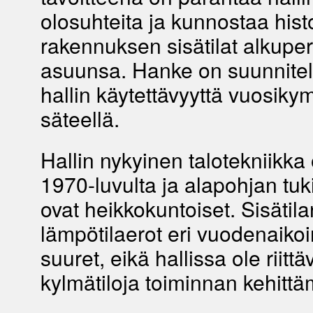
olosuhteita ja kunnostaa histo
rakennuksen sisätilat alkupe
asuunsa. Hanke on suunnitelt
hallin käytettävyyttä vuosik
säteellä.
Hallin nykyinen talotekniikka
1970-luvulta ja alapohjan tuk
ovat heikkokuntoiset. Sisätila
lämpötilaerot eri vuodenaikoi
suuret, eikä hallissa ole riittä
kylmätiloja toiminnan kehittä