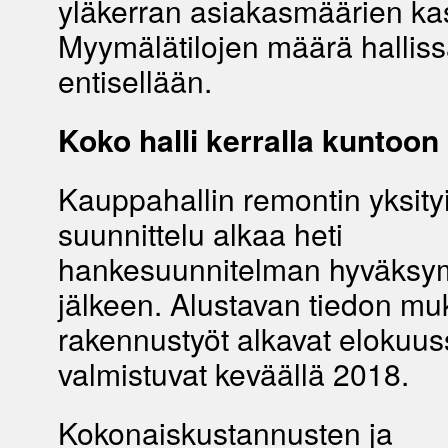
yläkerran asiakasmäärien k
Myymälätilojen määrä hallis
entisellään.
Koko halli kerralla kuntoon
Kauppahallin remontin yksity
suunnittelu alkaa heti
hankesuunnitelman hyväksy
jälkeen. Alustavan tiedon m
rakennustyöt alkavat elokuus
valmistuvat keväällä 2018.
Kokonaiskustannusten ja