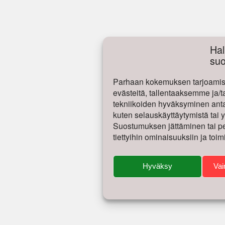
Hal
su
Parhaan kokemuksen tarjoamise
evästeitä, tallentaaksemme ja/t
tekniikoiden hyväksyminen antaa
kuten selauskäyttäytymistä tai yk
Suostumuksen jättäminen tai per
tiettyihin ominaisuuksiin ja toim
Hyväksy
Vai