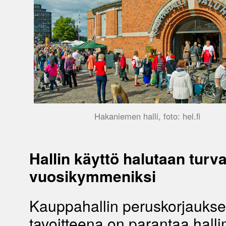
Hakaniemen halli, foto: hel.fi
Hallin käyttö halutaan turv
vuosikymmeniksi
Kauppahallin peruskorjauks
tavoitteena on parantaa hall