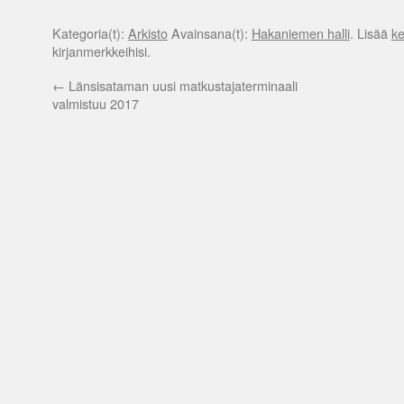
Kategoria(t):
Arkisto
Avainsana(t):
Hakaniemen halli
. Lisää
ke
kirjanmerkkeihisi.
←
Länsisataman uusi matkustajaterminaali
valmistuu 2017