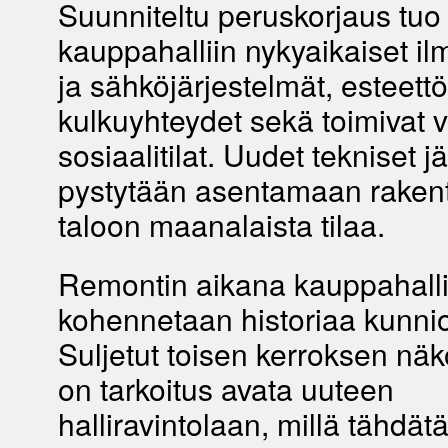
Suunniteltu peruskorjaus tuo
kauppahalliin nykyaikaiset il
ja sähköjärjestelmät, esteett
kulkuyhteydet sekä toimivat v
sosiaalitilat. Uudet tekniset j
pystytään asentamaan raken
taloon maanalaista tilaa.
Remontin aikana kauppahalli
kohennetaan historiaa kunnio
Suljetut toisen kerroksen nä
on tarkoitus avata uuteen
halliravintolaan, millä tähdät