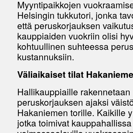
Myyntipaikkojen vuokraamise
Helsingin tukkutori, jonka tav
että peruskorjauksen vaikutu
kauppiaiden vuokriin olisi hy
kohtuullinen suhteessa peru
kustannuksiin.
Väliaikaiset tilat Hakanieme
Hallikauppiaille rakennetaan
peruskorjauksen ajaksi väistöt
Hakaniemen torille. Kaikille yr
jotka toimivat kauppahallissa 