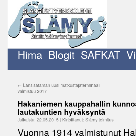
Siirry
sisältöön
Hima
Blogit
SAFKAT
V
←
Länsisataman uusi matkustajaterminaali
valmistuu 2017
Hakaniemen kauppahallin kunno
lautakuntien hyväksyntä
Julkaistu:
22.05.2015
|
Kirjoittanut:
Slämy toimitus
Vuonna 1914 valmistunut H