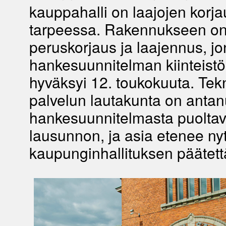
kauppahalli on laajojen korj
tarpeessa. Rakennukseen on 
peruskorjaus ja laajennus, j
hankesuunnitelman kiinteistö
hyväksyi 12. toukokuuta. Tek
palvelun lautakunta on antan
hankesuunnitelmasta puolta
lausunnon, ja asia etenee ny
kaupunginhallituksen päätett