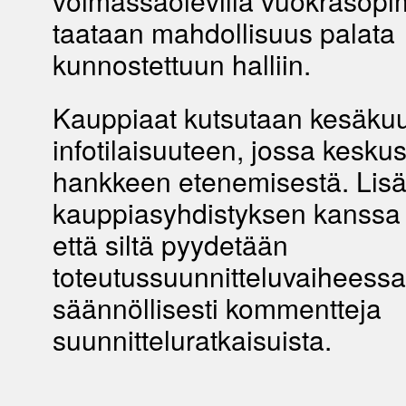
voimassaolevilla vuokrasopim
taataan mahdollisuus palata
kunnostettuun halliin.
Kauppiaat kutsutaan kesäku
infotilaisuuteen, jossa keskus
hankkeen etenemisestä. Lisä
kauppiasyhdistyksen kanssa o
että siltä pyydetään
toteutussuunnitteluvaiheessa
säännöllisesti kommentteja
suunnitteluratkaisuista.