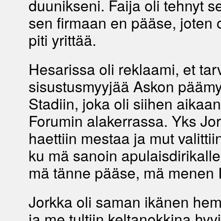
duunikseni. Faija oli tehnyt se
sen firmaan en pääse, joten o
piti yrittää.
Hesarissa oli reklaami, et tarv
sisustusmyyjää Askon pääm
Stadiin, joka oli siihen aika
Forumin alakerrassa. Yks Jo
haettiin mestaa ja mut valittii
ku mä sanoin apulaisdirikalle,
mä tänne pääse, mä menen 
Jorkka oli saman ikänen he
ja me tultiin keltanokkina hy