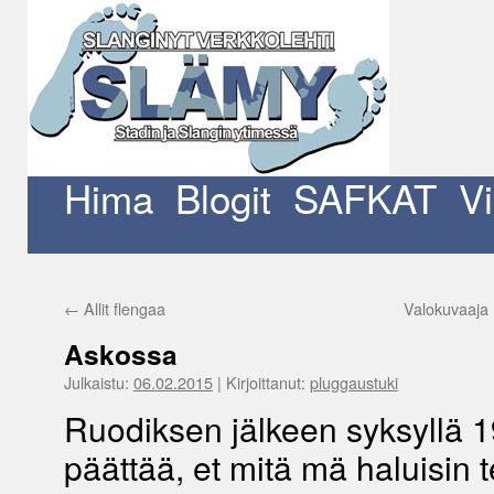
Siirry
sisältöön
Hima
Blogit
SAFKAT
V
←
Allit flengaa
Valokuvaaja 
Askossa
Julkaistu:
06.02.2015
|
Kirjoittanut:
pluggaustuki
Ruodiksen jälkeen syksyllä 1
päättää, et mitä mä haluisin 