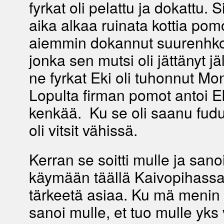
fyrkat oli pelattu ja dokattu. Si
aika alkaa ruinata kottia pomo
aiemmin dokannut suurenhko
jonka sen mutsi oli jättänyt j
ne fyrkat Eki oli tuhonnut M
Lopulta firman pomot antoi Ek
kenkää. Ku se oli saanu fudu
oli vitsit vähissä.
Kerran se soitti mulle ja sanoi
käymään täällä Kaivopihassa
tärkeetä asiaa. Ku mä menin 
sanoi mulle, et tuo mulle yks 