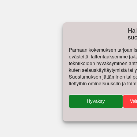
Hal
su
Parhaan kokemuksen tarjoamise
evästeitä, tallentaaksemme ja/t
tekniikoiden hyväksyminen antaa
kuten selauskäyttäytymistä tai yk
Suostumuksen jättäminen tai per
tiettyihin ominaisuuksiin ja toim
Hyväksy
Vai