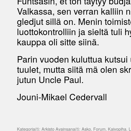
Funtsasin, et ton täytyy budja
Valkassa, sen verran kalliin 
gledjut sillä on. Menin toimist
luottokontrolliin ja sieltä tuli 
kauppa oli sitte siinä.
Parin vuoden kuluttua kutsui
tuulet, mutta siitä mä olen sk
jutun Uncle Paul.
Jouni-Mikael Cedervall
Kategoria(t):
Arkisto
Avainsana(t):
Asko
,
Forum
,
Kaivopiha
. 