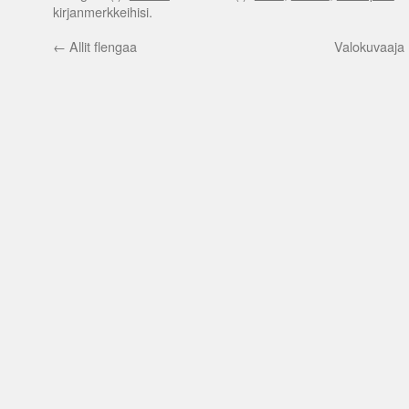
kirjanmerkkeihisi.
←
Allit flengaa
Valokuvaaja 