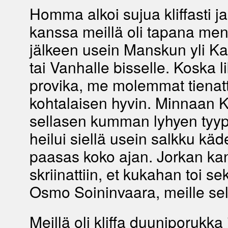
Homma alkoi sujua kliffasti j
kanssa meillä oli tapana me
jälkeen usein Manskun yli K
tai Vanhalle bisselle. Koska li
provika, me molemmat tienatt
kohtalaisen hyvin. Minnaan 
sellasen kumman lyhyen tyyp
heilui siellä usein salkku käd
paasas koko ajan. Jorkan ka
skriinattiin, et kukahan toi s
Osmo Soininvaara, meille selo
Meillä oli kliffa duuniporukka