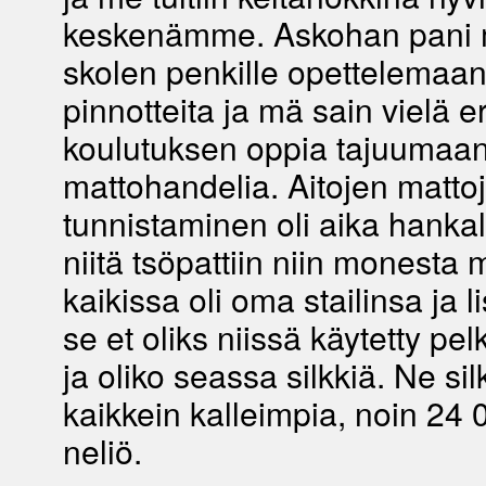
keskenämme. Askohan pani m
skolen penkille opettelemaan
pinnotteita ja mä sain vielä e
koulutuksen oppia tajuumaa
mattohandelia. Aitojen matto
tunnistaminen oli aika hanka
niitä tsöpattiin niin monesta 
kaikissa oli oma stailinsa ja l
se et oliks niissä käytetty pel
ja oliko seassa silkkiä. Ne sil
kaikkein kalleimpia, noin 24
neliö.