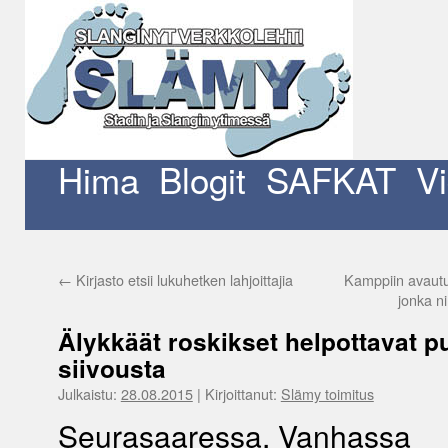
Siirry
sisältöön
Hima
Blogit
SAFKAT
V
←
Kirjasto etsii lukuhetken lahjoittajia
Kamppiin avautui
jonka n
Älykkäät roskikset helpottavat p
siivousta
Julkaistu:
28.08.2015
|
Kirjoittanut:
Slämy toimitus
Seurasaaressa, Vanhassa