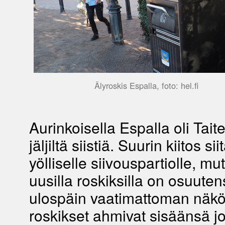
Älyroskis Espalla, foto: hel.fi
Aurinkoisella Espalla oli Tait
jäljiltä siistiä. Suurin kiitos si
yölliselle siivouspartiolle, m
uusilla roskiksilla on osuute
ulospäin vaatimattoman näkö
roskikset ahmivat sisäänsä j