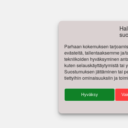
Hal
su
Parhaan kokemuksen tarjoamise
evästeitä, tallentaaksemme ja/t
tekniikoiden hyväksyminen antaa
kuten selauskäyttäytymistä tai yk
Suostumuksen jättäminen tai per
tiettyihin ominaisuuksiin ja toim
Hyväksy
Vai