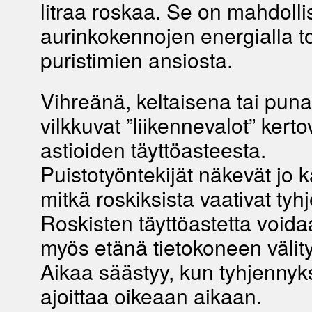
litraa roskaa. Se on mahdolli
aurinkokennojen energialla t
puristimien ansiosta.
Vihreänä, keltaisena tai pun
vilkkuvat ”liikennevalot” kert
astioiden täyttöasteesta.
Puistotyöntekijät näkevät jo 
mitkä roskiksista vaativat tyh
Roskisten täyttöastetta void
myös etänä tietokoneen välity
Aikaa säästyy, kun tyhjennyk
ajoittaa oikeaan aikaan.