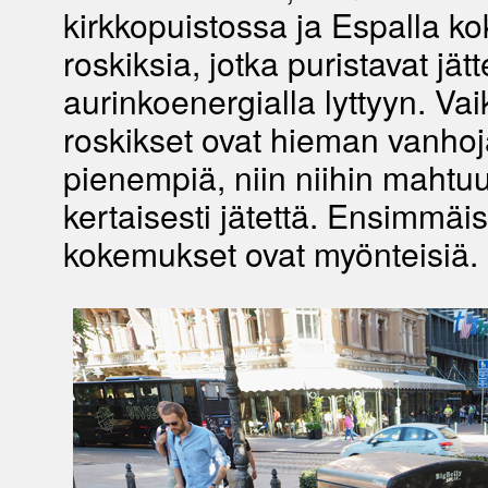
kirkkopuistossa ja Espalla ko
roskiksia, jotka puristavat jätt
aurinkoenergialla lyttyyn. Va
roskikset ovat hieman vanhoj
pienempiä, niin niihin mahtu
kertaisesti jätettä. Ensimmä
kokemukset ovat myönteisiä.