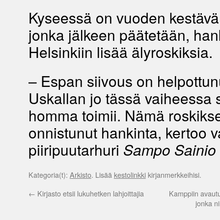
Kyseessä on vuoden kestävä 
jonka jälkeen päätetään, han
Helsinkiin lisää älyroskiksia.
– Espan siivous on helpottunu
Uskallan jo tässä vaiheessa 
homma toimii. Nämä roskikset
onnistunut hankinta, kertoo 
piiripuutarhuri
Sampo Sainio
Kategoria(t):
Arkisto
. Lisää
kestolinkki
kirjanmerkkeihisi.
←
Kirjasto etsii lukuhetken lahjoittajia
Kamppiin avautui
jonka n