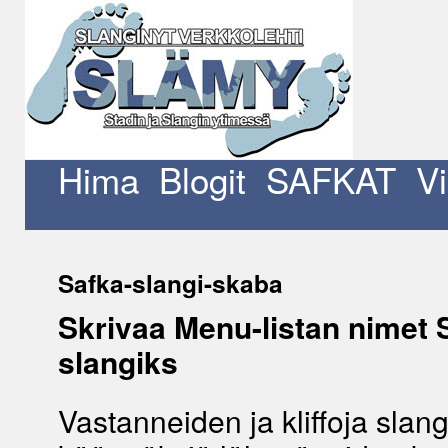
Siirry
sisältöön
Hima
Blogit
SAFKAT
V
Safka-slangi-skaba
Skrivaa Menu-listan nimet 
slangiks
Vastanneiden ja kliffoja slang