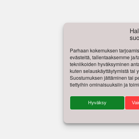
Hal
su
Parhaan kokemuksen tarjoamise
evästeitä, tallentaaksemme ja/t
tekniikoiden hyväksyminen antaa
kuten selauskäyttäytymistä tai yk
Suostumuksen jättäminen tai per
tiettyihin ominaisuuksiin ja toim
Hyväksy
Vai