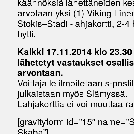
käännöksiä lähettäneiden ke
arvotaan yksi (1) Viking Line
Stokis–Stadi -lahjakortti, 2-
hytti.
Kaikki 17.11.2014 klo 23.3
lähetetyt vastaukset
osalli
arvontaan.
Voittajalle ilmoitetaan s-postil
julkaistaan myös Slämyssä.
Lahjakorttia ei voi muuttaa r
[gravityform id=”15″ name=”S
Skaba”].